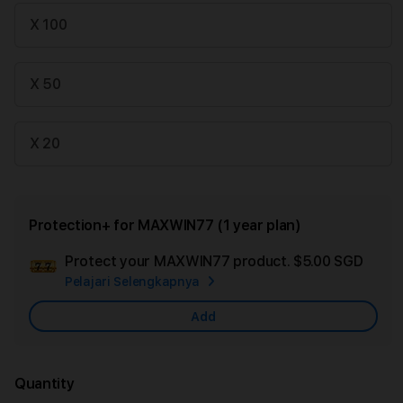
X 100
X 50
X 20
Protection+ for MAXWIN77 (1 year plan)
Protect your MAXWIN77 product.
$5.00 SGD
Add
Pelajari Selengkapnya
Appl
Care
Add
Quantity