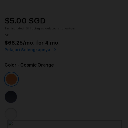
$5.00 SGD
Tax included.
Shipping
calculated at checkout.
or
$68.25
/mo. for 4 mo.
Pelajari Selengkapnya
Color
- Cosmic Orange