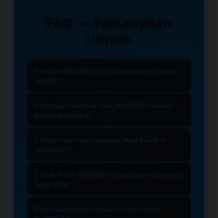
FAQ — Pertanyaan
Umum
❓ Apa itu MAXWIN77 dan hubungannya dengan
Slot88?
MAXWIN77 merupakan situs
❓ Mengapa Slot88 di situs MAXWIN77 disebut
penyedia layanan slot online yang
gampang menang?
telah memiliki lisensi resmi sebagai
Seluruh permainan yang tersedia di
mitra utama Slot88 di Indonesia.
❓ Bagaimana cara mendaftar akun Slot88 di
MAXWIN77 menawarkan tingkat
MAXWIN77?
Kerjasama ini memastikan seluruh
Return to Player (RTP) yang
pemain mendapatkan akses
Proses pendaftaran sangat
kompetitif dan berpotensi tinggi.
❓ Apakah link MAXWIN77 bisa diakses langsung
langsung ke game Slot88 yang asli
sederhana. Kunjungi link resmi
tanpa VPN?
Koleksi game dari Slot88 telah
dengan sistem keamanan data
MAXWIN77, pilih menu daftar, dan isi
melalui proses kurasi menggunakan
Ya, MAXWIN77 menyediakan link
terbaik dan jaminan permainan yang
data yang diperlukan. Setelah akun
❓ Apa keuntungan bermain di situs resmi
algoritma terbaru tahun 2026,
alternatif resmi anti blokir yang