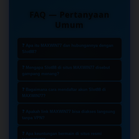
FAQ — Pertanyaan
Umum
❓ Apa itu MAXWIN77 dan hubungannya dengan
Slot88?
MAXWIN77 merupakan situs
❓ Mengapa Slot88 di situs MAXWIN77 disebut
penyedia layanan slot online yang
gampang menang?
telah memiliki lisensi resmi sebagai
Seluruh permainan yang tersedia di
mitra utama Slot88 di Indonesia.
❓ Bagaimana cara mendaftar akun Slot88 di
MAXWIN77 menawarkan tingkat
MAXWIN77?
Kerjasama ini memastikan seluruh
Return to Player (RTP) yang
pemain mendapatkan akses
Proses pendaftaran sangat
kompetitif dan berpotensi tinggi.
❓ Apakah link MAXWIN77 bisa diakses langsung
langsung ke game Slot88 yang asli
sederhana. Kunjungi link resmi
tanpa VPN?
Koleksi game dari Slot88 telah
dengan sistem keamanan data
MAXWIN77, pilih menu daftar, dan isi
melalui proses kurasi menggunakan
Ya, MAXWIN77 menyediakan link
terbaik dan jaminan permainan yang
data yang diperlukan. Setelah akun
❓ Apa keuntungan bermain di situs resmi
algoritma terbaru tahun 2026,
alternatif resmi anti blokir yang