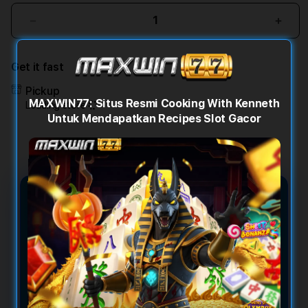
Decrease
Incr
quantity
quant
for
for
Get it fast
MAXWIN77:
MAXW
Situs
Situs
Pickup
Resmi
Resm
MAXWIN77: Situs Resmi Cooking With Kenneth
Loading store
Cooking
Cook
Untuk Mendapatkan Recipes Slot Gacor
With
With
Kenneth
Kenn
Untuk
Untu
Mendapatkan
Mend
Recipes
Reci
Slot
Slot
MAXWIN77: Situs Resmi
Gacor
Gaco
Cooking With Kenneth Untuk
Mendapatkan Recipes Slot
Gacor
MAXWIN77 menghadirkan link resmi
Cooking With Kenneth sebagai referensi