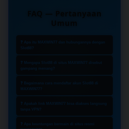
FAQ — Pertanyaan
Umum
❓ Apa itu MAXWIN77 dan hubungannya dengan
Slot88?
MAXWIN77 merupakan situs
❓ Mengapa Slot88 di situs MAXWIN77 disebut
penyedia layanan slot online yang
gampang menang?
telah memiliki lisensi resmi sebagai
Seluruh permainan yang tersedia di
mitra utama Slot88 di Indonesia.
❓ Bagaimana cara mendaftar akun Slot88 di
MAXWIN77 menawarkan tingkat
MAXWIN77?
Kerjasama ini memastikan seluruh
Return to Player (RTP) yang
pemain mendapatkan akses
Proses pendaftaran sangat
kompetitif dan berpotensi tinggi.
❓ Apakah link MAXWIN77 bisa diakses langsung
langsung ke game Slot88 yang asli
sederhana. Kunjungi link resmi
tanpa VPN?
Koleksi game dari Slot88 telah
dengan sistem keamanan data
MAXWIN77, pilih menu daftar, dan isi
melalui proses kurasi menggunakan
Ya, MAXWIN77 menyediakan link
terbaik dan jaminan permainan yang
data yang diperlukan. Setelah akun
❓ Apa keuntungan bermain di situs resmi
algoritma terbaru tahun 2026,
alternatif resmi anti blokir yang