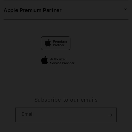
Collection & Delivery
Elush Service Provider
SLOT GACOR
Apple Premium Partner
About Us
Returns & Exchanges
Financing Options
MAXWIN 77
Find an iStudio near you
Contact Us
Trade-in
LINK RESMI
Why Shop at iStudio
FAQ
Traveller’s Reservation
Elush Corporate Website
Privacy Policy
Site Terms of Use
Subscribe to our emails
Email