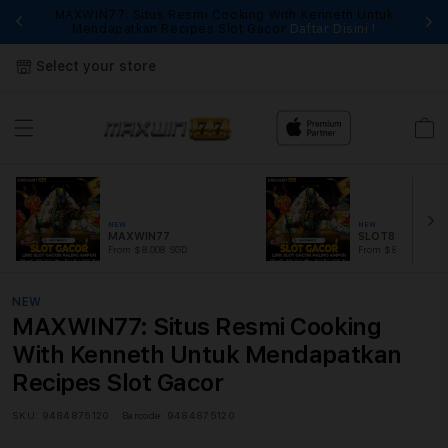
MAXWIN77: Situs Resmi Cooking With Kenneth Untuk
Fi
Mendapatkan Recipes Slot Gacor
Daftar Disini !
Select your store
Cart
NEW
NEW
MAXWIN77
SLOT88
From $8.008 SGD
From $889.99 SGD
NEW
MAXWIN77: Situs Resmi Cooking
With Kenneth Untuk Mendapatkan
Recipes Slot Gacor
SKU:
9484875120
Barcode:
9484875120