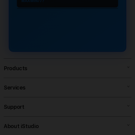
MAXWIN77?
adil.
aktif, Anda bisa langsung menikmati
sehingga memberikan peluang
dirancang khusus untuk pemain di
semua jenis permainan slot88 online
Keuntungan utama adalah keamanan
kemenangan yang lebih optimal.
Indonesia. Anda dapat mengakses
hanya dengan menggunakan satu
transaksi dan jaminan pembayaran
Dengan sistem yang terus
situs dengan lancar dan cepat tanpa
akun saja.
kemenangan secara penuh. Sebagai
diperbarui, setiap pemain di
memerlukan aplikasi tambahan
partner resmi Slot88, MAXWIN77
Indonesia dapat merasakan
seperti VPN yang sering kali
memberikan bonus melimpah serta
pengalaman bermain yang lebih
membuat koneksi menjadi tidak
layanan pelanggan yang aktif 24 jam
maksimal, transparan, dan penuh
stabil.
untuk memastikan pengalaman
potensi untuk meraih hasil terbaik.
Products
bermain yang nyaman dan
terpercaya.
Services
SLOT RESMI INDONESIA
SLOT MAXWIN
Support
AppleCare+
MAXWIN SLOT 77
Corporate
SLOT ONLINE
About iStudio
My Account
SLOT GACOR
SLOT88