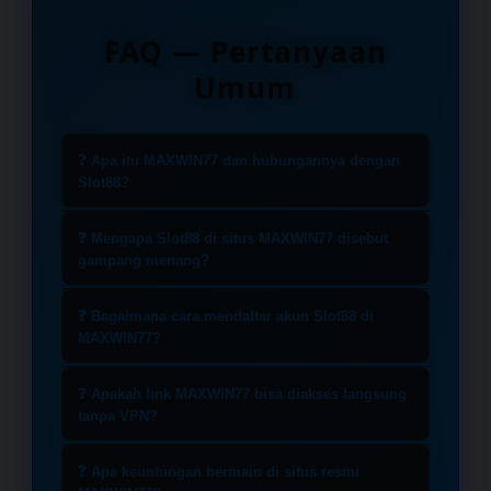
FAQ — Pertanyaan
Umum
❓ Apa itu MAXWIN77 dan hubungannya dengan
Slot88?
MAXWIN77 merupakan situs
❓ Mengapa Slot88 di situs MAXWIN77 disebut
penyedia layanan slot online yang
gampang menang?
telah memiliki lisensi resmi sebagai
Seluruh permainan yang tersedia di
mitra utama Slot88 di Indonesia.
❓ Bagaimana cara mendaftar akun Slot88 di
MAXWIN77 menawarkan tingkat
MAXWIN77?
Kerjasama ini memastikan seluruh
Return to Player (RTP) yang
pemain mendapatkan akses
Proses pendaftaran sangat
kompetitif dan berpotensi tinggi.
❓ Apakah link MAXWIN77 bisa diakses langsung
langsung ke game Slot88 yang asli
sederhana. Kunjungi link resmi
tanpa VPN?
Koleksi game dari Slot88 telah
dengan sistem keamanan data
MAXWIN77, pilih menu daftar, dan isi
melalui proses kurasi menggunakan
Ya, MAXWIN77 menyediakan link
terbaik dan jaminan permainan yang
data yang diperlukan. Setelah akun
❓ Apa keuntungan bermain di situs resmi
algoritma terbaru tahun 2026,
alternatif resmi anti blokir yang