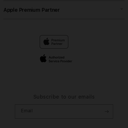
Collection & Delivery
Elush Service Provider
SLOT GACOR
Apple Premium Partner
About Us
Returns & Exchanges
Financing Options
MAXWIN 77
Find an iStudio near you
Contact Us
Trade-in
LINK RESMI
Why Shop at iStudio
FAQ
Traveller’s Reservation
Elush Corporate Website
Privacy Policy
Site Terms of Use
Subscribe to our emails
Email