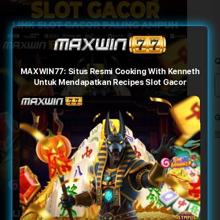
Open
media
5
Q
in
MAXWIN77: Situs Resmi Cooking With Kenneth
modal
Untuk Mendapatkan Recipes Slot Gacor
G