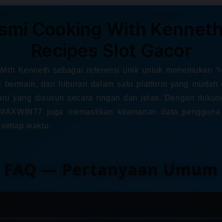
in
modal
smi Cooking With Kennet
Recipes Slot Gacor
ith Kenneth sebagai referensi unik untuk menemukan “
gi bermain, dan hiburan dalam satu platform yang mudah
ru yang disusun secara ringan dan jelas. Dengan dukung
MAXWIN77 juga memastikan keamanan data pengguna teta
 setiap waktu.
FAQ — Pertanyaan Umum