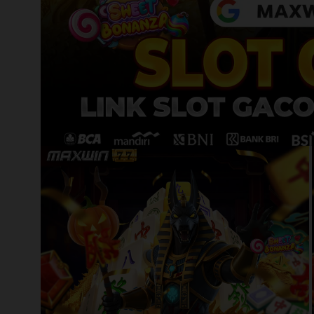
Open
media
1
in
modal