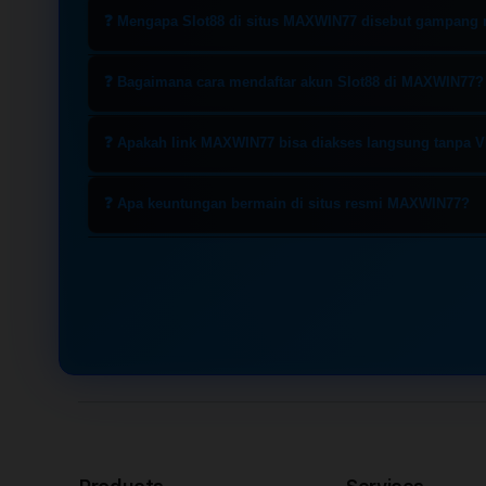
MAXWIN77 merupakan situs penyedia layan
❓ Mengapa Slot88 di situs MAXWIN77 disebut gampang
Kerjasama ini memastikan seluruh pemai
dan jaminan permainan yang adil.
Seluruh permainan yang tersedia di MAXWI
❓ Bagaimana cara mendaftar akun Slot88 di MAXWIN77?
game dari Slot88 telah melalui proses k
lebih optimal. Dengan sistem yang terus 
Proses pendaftaran sangat sederhana. Kunj
❓ Apakah link MAXWIN77 bisa diakses langsung tanpa 
transparan, dan penuh potensi untuk merai
Anda bisa langsung menikmati semua jenis
Ya, MAXWIN77 menyediakan link alternatif
❓ Apa keuntungan bermain di situs resmi MAXWIN77?
dengan lancar dan cepat tanpa memerlukan 
Keuntungan utama adalah keamanan tra
MAXWIN77 memberikan bonus melimpah se
dan terpercaya.