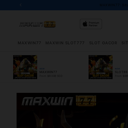
MAXWIN77: Sit
MAXWIN77
MAXWIN SLOT777
SLOT GACOR
SI
NEW
NEW
MAXWIN77
SLOT88
From $8.008 SGD
From $88
Skip to
product
information