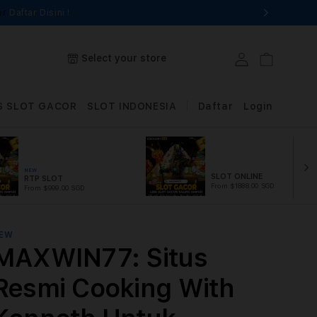
or
Daftar Disini !
Select your store
Log in
Cart
S SLOT GACOR
SLOT INDONESIA
Daftar
Login
NEW
SLOT ONLINE
RTP SLOT
From $1888.00 SGD
From $999.00 SGD
EW
MAXWIN77: Situs
Resmi Cooking With