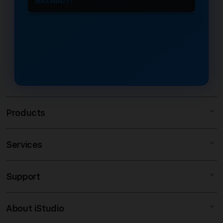
MAXWIN77?
adil.
aktif, Anda bisa langsung menikmati
sehingga memberikan peluang
dirancang khusus untuk pemain di
semua jenis permainan slot88 online
Keuntungan utama adalah keamanan
kemenangan yang lebih optimal.
Indonesia. Anda dapat mengakses
hanya dengan menggunakan satu
transaksi dan jaminan pembayaran
Dengan sistem yang terus
situs dengan lancar dan cepat tanpa
akun saja.
kemenangan secara penuh. Sebagai
diperbarui, setiap pemain di
memerlukan aplikasi tambahan
partner resmi Slot88, MAXWIN77
Indonesia dapat merasakan
seperti VPN yang sering kali
memberikan bonus melimpah serta
pengalaman bermain yang lebih
membuat koneksi menjadi tidak
layanan pelanggan yang aktif 24 jam
maksimal, transparan, dan penuh
stabil.
untuk memastikan pengalaman
potensi untuk meraih hasil terbaik.
Products
bermain yang nyaman dan
terpercaya.
Services
SLOT RESMI INDONESIA
SLOT MAXWIN
Support
AppleCare+
MAXWIN SLOT 77
Corporate
SLOT ONLINE
About iStudio
My Account
SLOT GACOR
SLOT88