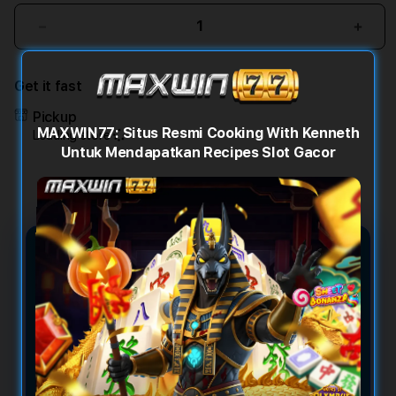
Decrease
Incr
quantity
quant
for
for
Get it fast
MAXWIN77:
MAXW
Situs
Situs
Pickup
Resmi
Resm
MAXWIN77: Situs Resmi Cooking With Kenneth
Loading store
Cooking
Cook
Untuk Mendapatkan Recipes Slot Gacor
With
With
Kenneth
Kenn
Untuk
Untu
Mendapatkan
Mend
Recipes
Reci
Slot
Slot
MAXWIN77: Situs Resmi
Gacor
Gaco
Cooking With Kenneth Untuk
Mendapatkan Recipes Slot
Gacor
MAXWIN77 menghadirkan link resmi
Cooking With Kenneth sebagai referensi