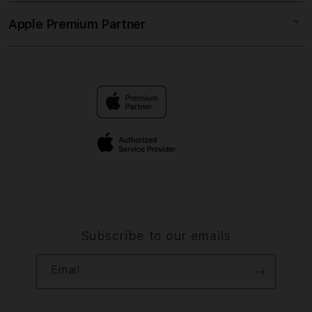
Collection & Delivery
Elush Service Provider
SLOT GACOR
Apple Premium Partner
About Us
Returns & Exchanges
Financing Options
MAXWIN 77
Find an iStudio near you
Contact Us
Trade-in
LINK RESMI
Why Shop at iStudio
FAQ
Traveller’s Reservation
Elush Corporate Website
Privacy Policy
Site Terms of Use
Subscribe to our emails
Email