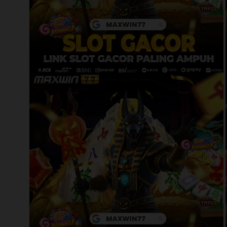
Open
media
2
in
modal