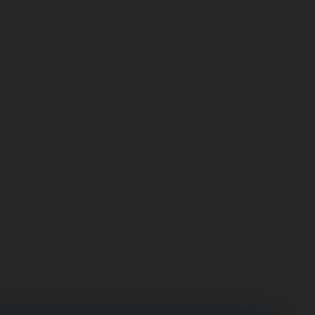
Gacor
Gacor