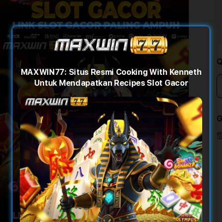
Open
media
5
Q
in
MAXWIN77: Situs Resmi Cooking With Kenneth
modal
Untuk Mendapatkan Recipes Slot Gacor
G