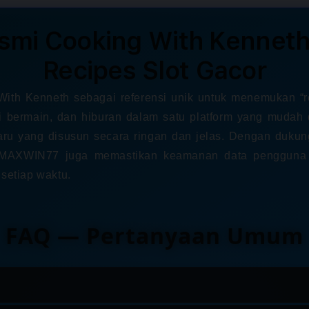
in
modal
smi Cooking With Kennet
Recipes Slot Gacor
ith Kenneth sebagai referensi unik untuk menemukan “
gi bermain, dan hiburan dalam satu platform yang mudah
ru yang disusun secara ringan dan jelas. Dengan dukung
MAXWIN77 juga memastikan keamanan data pengguna teta
 setiap waktu.
FAQ — Pertanyaan Umum