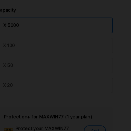
apacity
X 5000
X 100
X 50
X 20
Protection+ for MAXWIN77 (1 year plan)
Protect your MAXWIN77
Add
Add