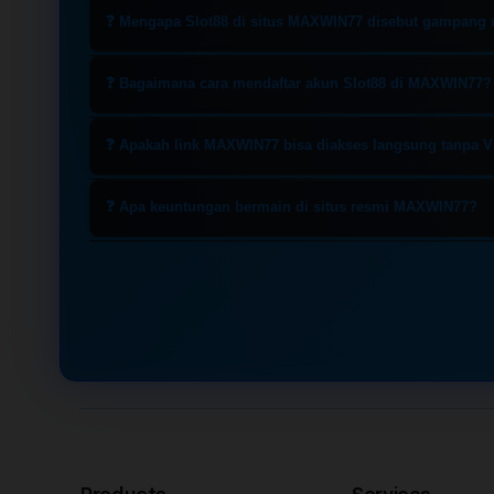
MAXWIN77 merupakan situs penyedia layan
❓ Mengapa Slot88 di situs MAXWIN77 disebut gampang
Kerjasama ini memastikan seluruh pemai
dan jaminan permainan yang adil.
Seluruh permainan yang tersedia di MAXWI
❓ Bagaimana cara mendaftar akun Slot88 di MAXWIN77?
game dari Slot88 telah melalui proses k
lebih optimal. Dengan sistem yang terus 
Proses pendaftaran sangat sederhana. Kunj
❓ Apakah link MAXWIN77 bisa diakses langsung tanpa 
transparan, dan penuh potensi untuk merai
Anda bisa langsung menikmati semua jenis
Ya, MAXWIN77 menyediakan link alternatif
❓ Apa keuntungan bermain di situs resmi MAXWIN77?
dengan lancar dan cepat tanpa memerlukan 
Keuntungan utama adalah keamanan tra
MAXWIN77 memberikan bonus melimpah se
dan terpercaya.