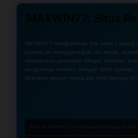
in
modal
MAXWIN77: Situs Re
MAXWIN77 menghadirkan link resmi Cooking W
Konsep ini menggabungkan ide kreatif, strate
rekomendasi permainan dengan informasi terba
pengalaman bermain menjadi lebih nyaman. 
dilakukan dengan tenang dan lebih percaya diri
❓ Apa itu MAXWIN77 dan hubungannya dengan Slot88?