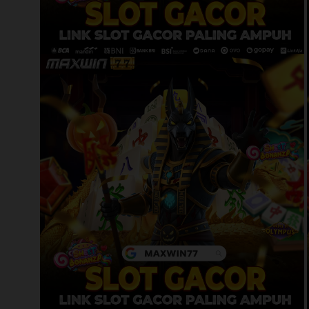
Open
media
4
in
modal