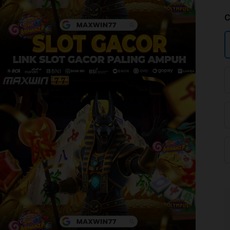
C
Open
media
3
in
modal