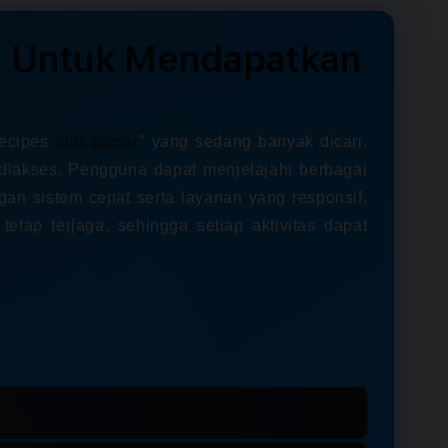
h Untuk Mendapatkan
recipes
slot gacor
" yang sedang banyak dicari.
 diakses. Pengguna dapat menjelajahi berbagai
an sistem cepat serta layanan yang responsif,
p terjaga, sehingga setiap aktivitas dapat