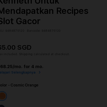
Kenneth Untuk
Mendapatkan Recipes
Slot Gacor
KU:
9484875120
Barcode:
9484875120
$5.00 SGD
ax included.
Shipping
calculated at checkout.
r
68.25
/mo. for 4 mo.
elajari Selengkapnya
olor
- Cosmic Orange