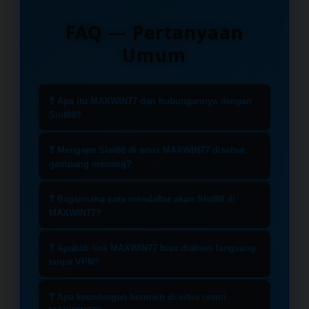
FAQ — Pertanyaan
Umum
❓ Apa itu MAXWIN77 dan hubungannya dengan
Slot88?
MAXWIN77 merupakan situs
❓ Mengapa Slot88 di situs MAXWIN77 disebut
penyedia layanan slot online yang
gampang menang?
telah memiliki lisensi resmi sebagai
Seluruh permainan yang tersedia di
mitra utama Slot88 di Indonesia.
❓ Bagaimana cara mendaftar akun Slot88 di
MAXWIN77 menawarkan tingkat
MAXWIN77?
Kerjasama ini memastikan seluruh
Return to Player (RTP) yang
pemain mendapatkan akses
Proses pendaftaran sangat
kompetitif dan berpotensi tinggi.
❓ Apakah link MAXWIN77 bisa diakses langsung
langsung ke game Slot88 yang asli
sederhana. Kunjungi link resmi
tanpa VPN?
Koleksi game dari Slot88 telah
dengan sistem keamanan data
MAXWIN77, pilih menu daftar, dan isi
melalui proses kurasi menggunakan
Ya, MAXWIN77 menyediakan link
terbaik dan jaminan permainan yang
data yang diperlukan. Setelah akun
❓ Apa keuntungan bermain di situs resmi
algoritma terbaru tahun 2026,
alternatif resmi anti blokir yang