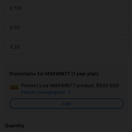
X 100
X 50
X 20
Protection+ for MAXWIN77 (1 year plan)
Protect your MAXWIN77 product.
$5.00 SGD
Add
Pelajari Selengkapnya
Appl
Care
Add
Quantity