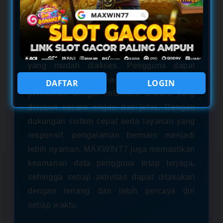
unik untuk menemukan “recipes
slot
gacor
" yang sedang banyak dicari. Konsep
ini menggabungkan ide kreatif, strategi
bermain, dan hiburan dalam satu platform
yang mudah diakses. Pengguna dapat
menjelajahi berbagai rekomendasi
DAFTAR
LOGIN
permainan dengan informasi terbaru yang
disusun secara ringan dan jelas. Dengan
dukungan sistem cepat serta layanan yang
responsif, pengalaman bermain menjadi
lebih nyaman. MAXWIN77 juga memastikan
keamanan data pengguna tetap terjaga,
sehingga setiap aktivitas dapat dilakukan
dengan tenang dan lebih percaya diri
setiap waktu.