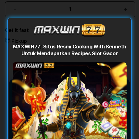
Decrease
Incr
quantity
quant
for
for
Get it fast
MAXWIN77:
MAXW
Situs
Situs
Pickup
Resmi
Resm
MAXWIN77: Situs Resmi Cooking With Kenneth
Loading store
Cooking
Cook
Untuk Mendapatkan Recipes Slot Gacor
With
With
Kenneth
Kenn
Untuk
Untu
Mendapatkan
Mend
Recipes
Reci
Slot
Slot
MAXWIN77: Situs Resmi
Gacor
Gaco
Cooking With Kenneth Untuk
Mendapatkan Recipes Slot
Gacor
MAXWIN77 menghadirkan link resmi
Cooking With Kenneth sebagai referensi