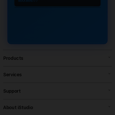
MAXWIN77?
adil.
aktif, Anda bisa langsung menikmati
sehingga memberikan peluang
dirancang khusus untuk pemain di
semua jenis permainan slot88 online
Keuntungan utama adalah keamanan
kemenangan yang lebih optimal.
Indonesia. Anda dapat mengakses
hanya dengan menggunakan satu
transaksi dan jaminan pembayaran
Dengan sistem yang terus
situs dengan lancar dan cepat tanpa
akun saja.
kemenangan secara penuh. Sebagai
diperbarui, setiap pemain di
memerlukan aplikasi tambahan
partner resmi Slot88, MAXWIN77
Indonesia dapat merasakan
seperti VPN yang sering kali
memberikan bonus melimpah serta
pengalaman bermain yang lebih
membuat koneksi menjadi tidak
layanan pelanggan yang aktif 24 jam
maksimal, transparan, dan penuh
stabil.
untuk memastikan pengalaman
potensi untuk meraih hasil terbaik.
Products
bermain yang nyaman dan
terpercaya.
Services
SLOT RESMI INDONESIA
SLOT MAXWIN
Support
AppleCare+
MAXWIN SLOT 77
Corporate
SLOT ONLINE
About iStudio
My Account
SLOT GACOR
SLOT88