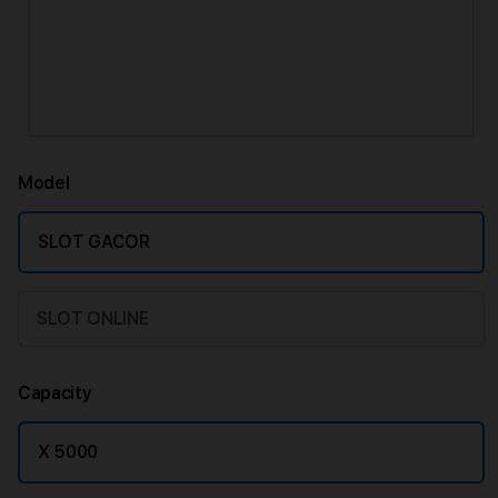
Model
SLOT GACOR
SLOT ONLINE
Capacity
X 5000