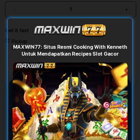
Decrease
Incr
quantity
quant
for
for
Get it fast
MAXWIN77:
MAXW
Situs
Situs
Pickup
Resmi
Resm
MAXWIN77: Situs Resmi Cooking With Kenneth
Loading store
Cooking
Cook
Untuk Mendapatkan Recipes Slot Gacor
With
With
Kenneth
Kenn
Untuk
Untu
Mendapatkan
Mend
Recipes
Reci
Slot
Slot
MAXWIN77: Situs Resmi
Gacor
Gaco
Cooking With Kenneth Untuk
Mendapatkan Recipes Slot
Gacor
MAXWIN77 menghadirkan link resmi
Cooking With Kenneth sebagai referensi