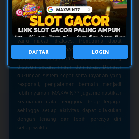
unik untuk menemukan “recipes
slot
gacor
" yang sedang banyak dicari. Konsep
ini menggabungkan ide kreatif, strategi
bermain, dan hiburan dalam satu platform
yang mudah diakses. Pengguna dapat
menjelajahi berbagai rekomendasi
DAFTAR
LOGIN
permainan dengan informasi terbaru yang
disusun secara ringan dan jelas. Dengan
dukungan sistem cepat serta layanan yang
responsif, pengalaman bermain menjadi
lebih nyaman. MAXWIN77 juga memastikan
keamanan data pengguna tetap terjaga,
sehingga setiap aktivitas dapat dilakukan
dengan tenang dan lebih percaya diri
setiap waktu.