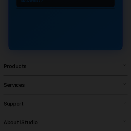
MAXWIN77?
adil.
aktif, Anda bisa langsung menikmati
sehingga memberikan peluang
dirancang khusus untuk pemain di
semua jenis permainan slot88 online
Keuntungan utama adalah keamanan
kemenangan yang lebih optimal.
Indonesia. Anda dapat mengakses
hanya dengan menggunakan satu
transaksi dan jaminan pembayaran
Dengan sistem yang terus
situs dengan lancar dan cepat tanpa
akun saja.
kemenangan secara penuh. Sebagai
diperbarui, setiap pemain di
memerlukan aplikasi tambahan
partner resmi Slot88, MAXWIN77
Indonesia dapat merasakan
seperti VPN yang sering kali
memberikan bonus melimpah serta
pengalaman bermain yang lebih
membuat koneksi menjadi tidak
layanan pelanggan yang aktif 24 jam
maksimal, transparan, dan penuh
stabil.
untuk memastikan pengalaman
potensi untuk meraih hasil terbaik.
Products
bermain yang nyaman dan
terpercaya.
Services
SLOT RESMI INDONESIA
SLOT MAXWIN
Support
AppleCare+
MAXWIN SLOT 77
Corporate
SLOT ONLINE
About iStudio
My Account
SLOT GACOR
SLOT88