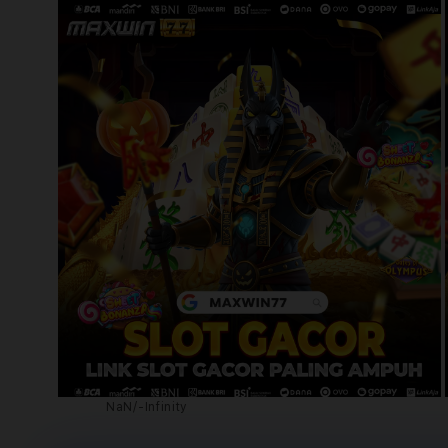
Open
media
6
in
modal
Open
of
NaN
/
-Infinity
media
8