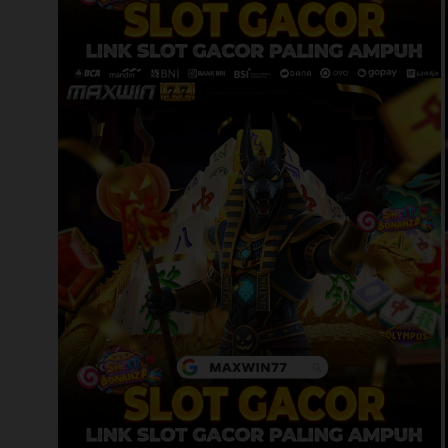
Open
media
4
in
modal