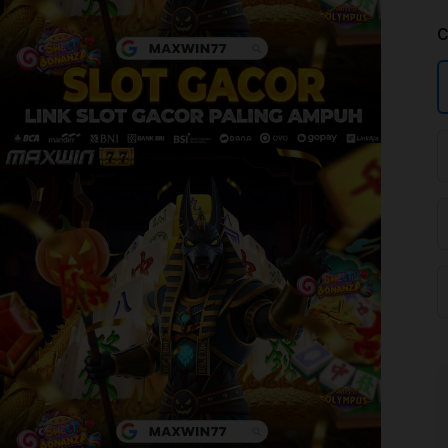
C
Open
media
3
in
modal