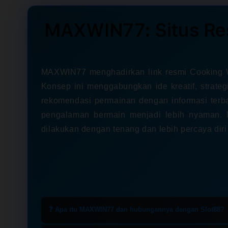
in
modal
MAXWIN77: Situs Re
MAXWIN77 menghadirkan link resmi Cooking W
Konsep ini menggabungkan ide kreatif, strate
rekomendasi permainan dengan informasi terba
pengalaman bermain menjadi lebih nyaman. 
dilakukan dengan tenang dan lebih percaya diri
❓ Apa itu MAXWIN77 dan hubungannya dengan Slot88?