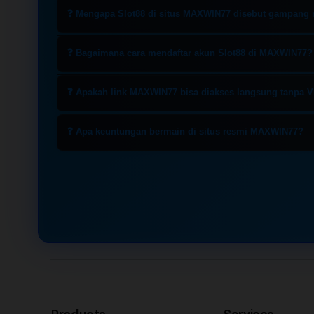
MAXWIN77 merupakan situs penyedia layan
❓ Mengapa Slot88 di situs MAXWIN77 disebut gampang
Kerjasama ini memastikan seluruh pemai
dan jaminan permainan yang adil.
Seluruh permainan yang tersedia di MAXWI
❓ Bagaimana cara mendaftar akun Slot88 di MAXWIN77?
game dari Slot88 telah melalui proses k
lebih optimal. Dengan sistem yang terus 
Proses pendaftaran sangat sederhana. Kunj
❓ Apakah link MAXWIN77 bisa diakses langsung tanpa 
transparan, dan penuh potensi untuk merai
Anda bisa langsung menikmati semua jenis
Ya, MAXWIN77 menyediakan link alternatif
❓ Apa keuntungan bermain di situs resmi MAXWIN77?
dengan lancar dan cepat tanpa memerlukan 
Keuntungan utama adalah keamanan tra
MAXWIN77 memberikan bonus melimpah se
dan terpercaya.