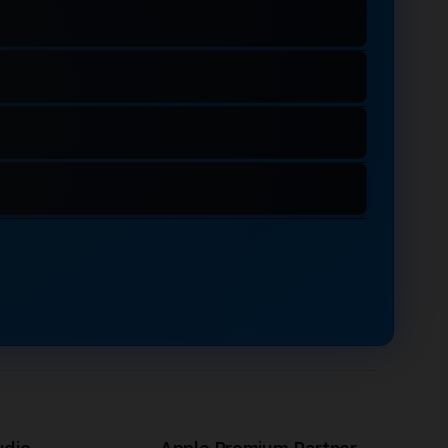
sebagai mitra utama Slot88 di Indonesia.
sli dengan sistem keamanan data terbaik
kompetitif dan berpotensi tinggi. Koleksi
ingga memberikan peluang kemenangan yang
n pengalaman bermain yang lebih maksimal,
 data yang diperlukan. Setelah akun aktif,
atu akun saja.
 di Indonesia. Anda dapat mengakses situs
at koneksi menjadi tidak stabil.
 penuh. Sebagai partner resmi Slot88,
astikan pengalaman bermain yang nyaman