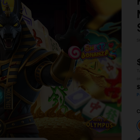
S
T
o
$
P
C