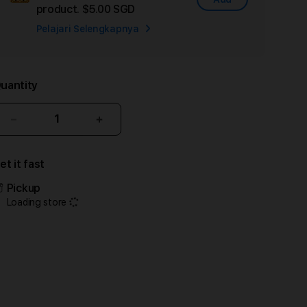
product.
$5.00 SGD
Apple
Pelajari Selengkapnya
Care
uantity
Decrease
Increase
quantity
quantity
for
for
et it fast
MAXWIN77:
MAXWIN77:
Situs
Situs
Pickup
Resmi
Resmi
Loading store
Cooking
Cooking
With
With
Kenneth
Kenneth
Untuk
Untuk
Mendapatkan
Mendapatkan
Recipes
Recipes
Slot
Slot