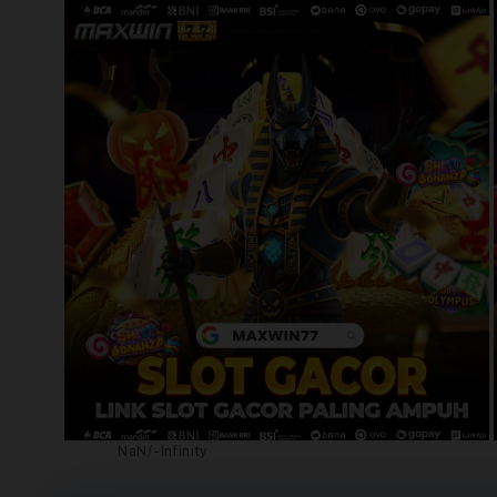
Open
media
6
in
modal
Open
of
NaN
/
-Infinity
media
8