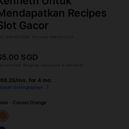
Kenneth Untuk
Mendapatkan Recipes
Slot Gacor
KU:
9484875120
Barcode:
9484875120
$5.00 SGD
ax included.
Shipping
calculated at checkout.
r
68.25
/mo. for 4 mo.
elajari Selengkapnya
olor
- Cosmic Orange