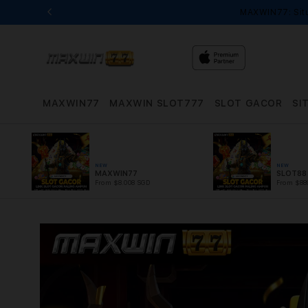
MAXWIN77: Sit
MAXWIN77
MAXWIN SLOT777
SLOT GACOR
SI
NEW
NEW
MAXWIN77
SLOT88
From $8.008 SGD
From $88
Skip to
product
information