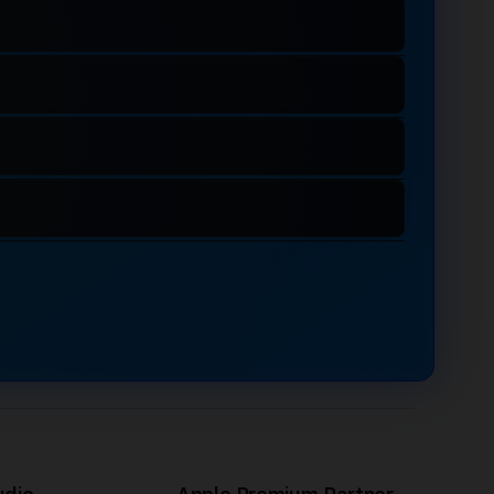
sebagai mitra utama Slot88 di Indonesia.
sli dengan sistem keamanan data terbaik
kompetitif dan berpotensi tinggi. Koleksi
ingga memberikan peluang kemenangan yang
n pengalaman bermain yang lebih maksimal,
 data yang diperlukan. Setelah akun aktif,
atu akun saja.
 di Indonesia. Anda dapat mengakses situs
at koneksi menjadi tidak stabil.
 penuh. Sebagai partner resmi Slot88,
astikan pengalaman bermain yang nyaman