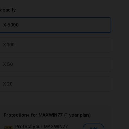
apacity
X 5000
X 100
X 50
X 20
Protection+ for MAXWIN77 (1 year plan)
Protect your MAXWIN77
Add
Add