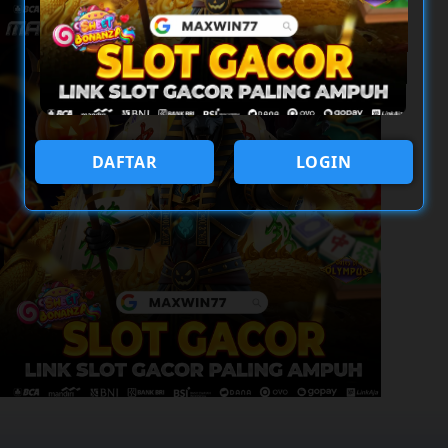
Open
media
7
in
modal
DAFTAR
LOGIN
Open
media
9