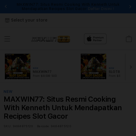
MAXWIN77: Situs Resmi Cooking With Kenneth Untuk
Fi
Mendapatkan Recipes Slot Gacor
Daftar Disini !
Select your store
Cart
NEW
NEW
MAXWIN77
SLOT88
From $8.008 SGD
From $889.99 SGD
NEW
MAXWIN77: Situs Resmi Cooking
With Kenneth Untuk Mendapatkan
Recipes Slot Gacor
SKU:
9484875120
Barcode:
9484875120