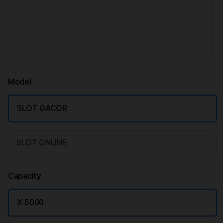
Model
SLOT GACOR
SLOT ONLINE
Capacity
X 5000