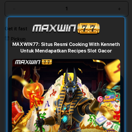
Decrease
Incr
quantity
quant
for
for
Get it fast
MAXWIN77:
MAXW
Situs
Situs
Pickup
Resmi
Resm
MAXWIN77: Situs Resmi Cooking With Kenneth
Loading store
Cooking
Cook
Untuk Mendapatkan Recipes Slot Gacor
With
With
Kenneth
Kenn
Untuk
Untu
Mendapatkan
Mend
Recipes
Reci
Slot
Slot
MAXWIN77: Situs Resmi
Gacor
Gaco
Cooking With Kenneth Untuk
Mendapatkan Recipes Slot
Gacor
MAXWIN77 menghadirkan link resmi
Cooking With Kenneth sebagai referensi