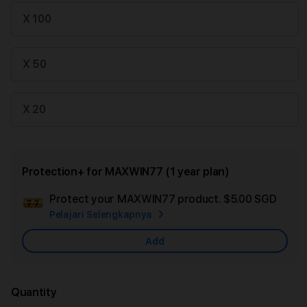
X 100
X 50
X 20
Protection+ for MAXWIN77 (1 year plan)
Protect your MAXWIN77 product.
$5.00 SGD
Add
Pelajari Selengkapnya
Appl
Care
Add
Quantity