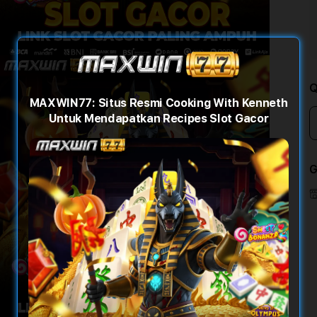
Open
media
5
Q
in
MAXWIN77: Situs Resmi Cooking With Kenneth
modal
Untuk Mendapatkan Recipes Slot Gacor
G