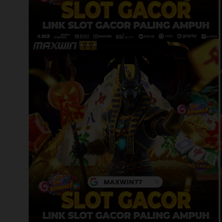
Open
media
4
in
modal