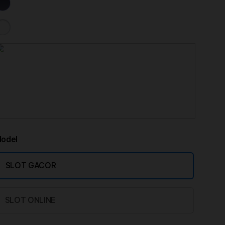
odel
SLOT GACOR
SLOT ONLINE