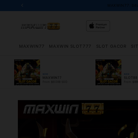
MAXWIN77: Sit
MAXWIN77
MAXWIN SLOT777
SLOT GACOR
SI
NEW
NEW
MAXWIN77
SLOT88
From $8.008 SGD
From $88
Skip to
product
information