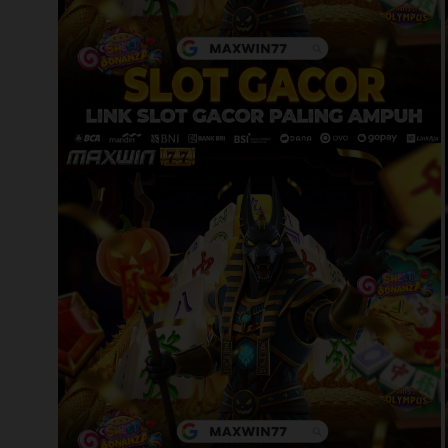
Open
media
2
in
modal