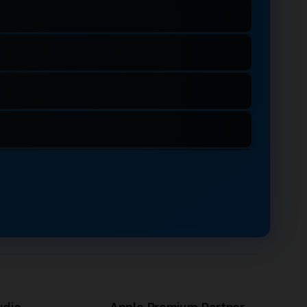
sebagai mitra utama Slot88 di Indonesia.
sli dengan sistem keamanan data terbaik
kompetitif dan berpotensi tinggi. Koleksi
ingga memberikan peluang kemenangan yang
n pengalaman bermain yang lebih maksimal,
 data yang diperlukan. Setelah akun aktif,
atu akun saja.
 di Indonesia. Anda dapat mengakses situs
at koneksi menjadi tidak stabil.
 penuh. Sebagai partner resmi Slot88,
astikan pengalaman bermain yang nyaman