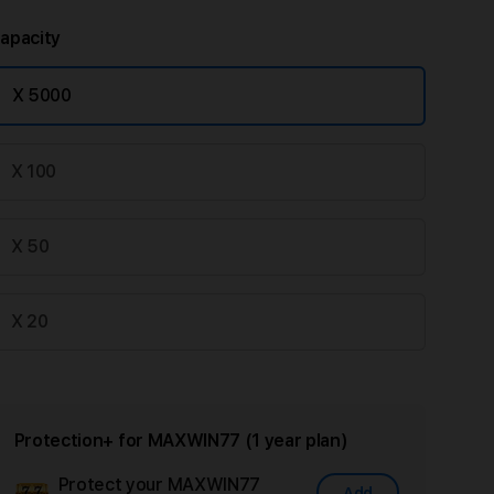
apacity
X 5000
X 100
X 50
X 20
Protection+ for MAXWIN77 (1 year plan)
Protect your MAXWIN77
Add
Add