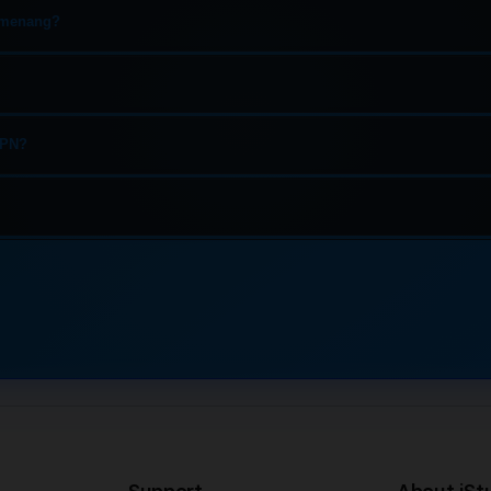
an slot online yang telah memiliki lisensi resmi 
 menang?
n mendapatkan akses langsung ke game Slot88 yang a
N77 menawarkan tingkat Return to Player (RTP) yang 
urasi menggunakan algoritma terbaru tahun 2026, seh
diperbarui, setiap pemain di Indonesia dapat merasaka
ungi link resmi MAXWIN77, pilih menu daftar, dan isi
VPN?
h hasil terbaik.
 permainan slot88 online hanya dengan menggunakan s
 resmi anti blokir yang dirancang khusus untuk pemain
aplikasi tambahan seperti VPN yang sering kali membu
nsaksi dan jaminan pembayaran kemenangan secara
rta layanan pelanggan yang aktif 24 jam untuk mem