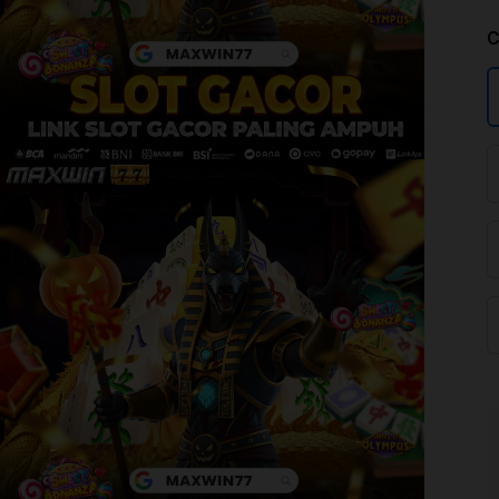
C
Open
media
3
in
modal