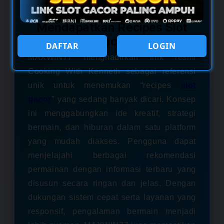
Cooking With Kenneth Untuk
Mendapatkan Recipes Slot
Gacor
DAFTAR
LOGIN
MAXWIN77 menghadirkan link resmi
Cooking With Kenneth sebagai referensi
unik untuk menemukan “recipes
slot
gacor
" yang sedang banyak dicari. Konsep
ini menggabungkan ide kreatif, strategi
bermain, dan hiburan dalam satu platform
yang mudah diakses. Pengguna dapat
menjelajahi berbagai rekomendasi
permainan dengan informasi terbaru yang
disusun secara ringan dan jelas. Dengan
dukungan sistem cepat serta layanan yang
responsif, pengalaman bermain menjadi