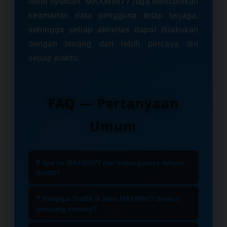
lebih nyaman. MAXWIN77 juga memastikan
keamanan data pengguna tetap terjaga,
sehingga setiap aktivitas dapat dilakukan
dengan tenang dan lebih percaya diri
setiap waktu.
FAQ — Pertanyaan
Umum
❓ Apa itu MAXWIN77 dan hubungannya dengan
Slot88?
MAXWIN77 merupakan situs
❓ Mengapa Slot88 di situs MAXWIN77 disebut
penyedia layanan slot online yang
gampang menang?
telah memiliki lisensi resmi sebagai