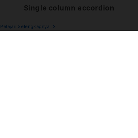
Single column accordion
Pelajari Selengkapnya