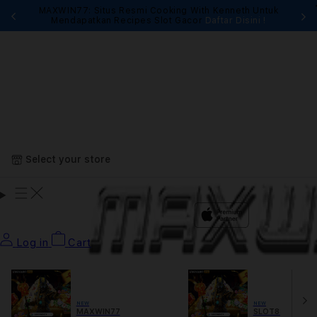
MAXWIN77: Situs Resmi Cooking With Kenneth Untuk
Fi
Mendapatkan Recipes Slot Gacor
Daftar Disini !
Select your store
Log in
Cart
NEW
NEW
MAXWIN77
SLOT88