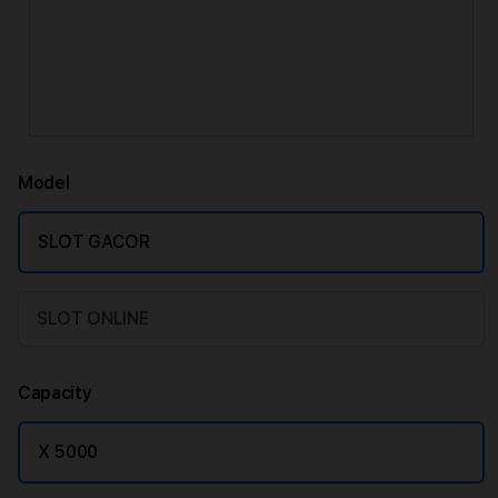
Model
SLOT GACOR
SLOT ONLINE
Capacity
X 5000