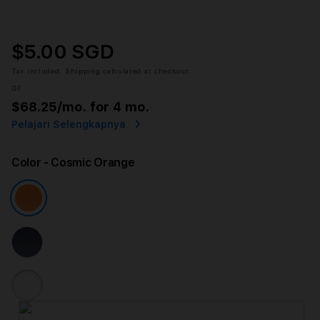
$5.00 SGD
Tax included.
Shipping
calculated at checkout.
or
$68.25
/mo. for 4 mo.
Pelajari Selengkapnya
Color
- Cosmic Orange