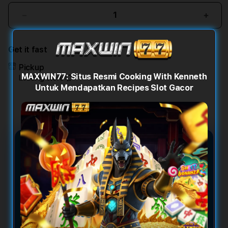
Decrease
Incr
quantity
quant
for
for
Get it fast
MAXWIN77:
MAXW
Situs
Situs
Pickup
Resmi
Resm
MAXWIN77: Situs Resmi Cooking With Kenneth
Loading store
Cooking
Cook
Untuk Mendapatkan Recipes Slot Gacor
With
With
Kenneth
Kenn
Untuk
Untu
Mendapatkan
Mend
Recipes
Reci
Slot
Slot
MAXWIN77: Situs Resmi
Gacor
Gaco
Cooking With Kenneth Untuk
Mendapatkan Recipes Slot
Gacor
MAXWIN77 menghadirkan link resmi
Cooking With Kenneth sebagai referensi