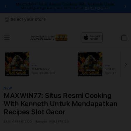
MAXWIN77: Situs Resmi Cooking With Kenneth Untuk
Fi
Mendapatkan Recipes Slot Gacor
Daftar Disini !
Select your store
Cart
NEW
NEW
MAXWIN77
SLOT88
From $8.008 SGD
From $889.99 SGD
NEW
MAXWIN77: Situs Resmi Cooking
With Kenneth Untuk Mendapatkan
Recipes Slot Gacor
SKU:
9484875120
Barcode:
9484875120