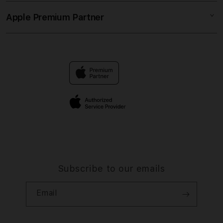
Collection & Delivery
Elush Service Provider
SLOT GACOR
Apple Premium Partner
About Us
Returns & Exchanges
Financing Options
MAXWIN 77
Find an iStudio near you
Contact Us
Trade-in
LINK RESMI
Why Shop at iStudio
FAQ
Traveller’s Reservation
Elush Corporate Website
Privacy Policy
Site Terms of Use
Subscribe to our emails
Email