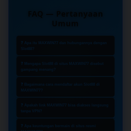
FAQ — Pertanyaan
Umum
❓ Apa itu MAXWIN77 dan hubungannya dengan
Slot88?
MAXWIN77 merupakan situs
❓ Mengapa Slot88 di situs MAXWIN77 disebut
penyedia layanan slot online yang
gampang menang?
telah memiliki lisensi resmi sebagai
Seluruh permainan yang tersedia di
mitra utama Slot88 di Indonesia.
❓ Bagaimana cara mendaftar akun Slot88 di
MAXWIN77 menawarkan tingkat
MAXWIN77?
Kerjasama ini memastikan seluruh
Return to Player (RTP) yang
pemain mendapatkan akses
Proses pendaftaran sangat
kompetitif dan berpotensi tinggi.
❓ Apakah link MAXWIN77 bisa diakses langsung
langsung ke game Slot88 yang asli
sederhana. Kunjungi link resmi
tanpa VPN?
Koleksi game dari Slot88 telah
dengan sistem keamanan data
MAXWIN77, pilih menu daftar, dan isi
melalui proses kurasi menggunakan
Ya, MAXWIN77 menyediakan link
terbaik dan jaminan permainan yang
data yang diperlukan. Setelah akun
❓ Apa keuntungan bermain di situs resmi
algoritma terbaru tahun 2026,
alternatif resmi anti blokir yang