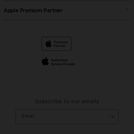
Collection & Delivery
Elush Service Provider
SLOT GACOR
Apple Premium Partner
About Us
Returns & Exchanges
Financing Options
MAXWIN 77
Find an iStudio near you
Contact Us
Trade-in
LINK RESMI
Why Shop at iStudio
FAQ
Traveller’s Reservation
Elush Corporate Website
Privacy Policy
Site Terms of Use
Subscribe to our emails
Email