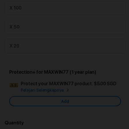
X 100
X 50
X 20
Protection+ for MAXWIN77 (1 year plan)
Protect your MAXWIN77 product.
$5.00 SGD
Add
Pelajari Selengkapnya
Appl
Care
Add
Quantity