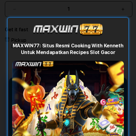
Decrease
Incr
quantity
quant
for
for
Get it fast
MAXWIN77:
MAXW
Situs
Situs
Pickup
Resmi
Resm
MAXWIN77: Situs Resmi Cooking With Kenneth
Loading store
Cooking
Cook
Untuk Mendapatkan Recipes Slot Gacor
With
With
Kenneth
Kenn
Untuk
Untu
Mendapatkan
Mend
Recipes
Reci
Slot
Slot
MAXWIN77: Situs Resmi
Gacor
Gaco
Cooking With Kenneth Untuk
Mendapatkan Recipes Slot
Gacor
MAXWIN77 menghadirkan link resmi
Cooking With Kenneth sebagai referensi