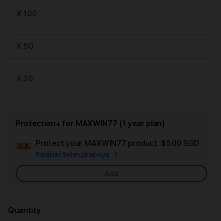
X 100
X 50
X 20
Protection+ for MAXWIN77 (1 year plan)
Protect your MAXWIN77 product.
$5.00 SGD
Add
Pelajari Selengkapnya
Appl
Care
Add
Quantity